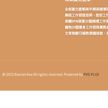
全部圖文選單
美甲業
美睫業
舞蹈工作室
造型師、造型工
美體SPA
美髮沙龍
婚禮工作
寵物沙龍
健身工作室
珠寶飾
文青眼鏡行
補教業
國術館、
© 2022 BannerSea All rights reserved. Powered by
PVD PLUS
.