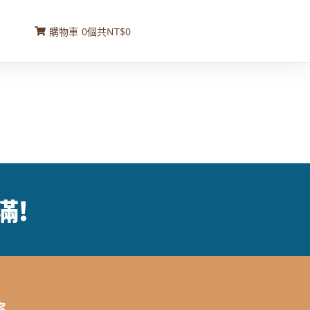
購物車
0
個
共
NT$0
滿
!
容