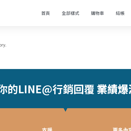
首頁
全部樣式
購物車
結帳
ory.
你的LINE@行銷回覆
業
績
爆
支援
更多內