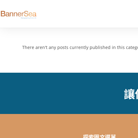
There aren't any posts currently published in this categ
讓
探索圖文選單