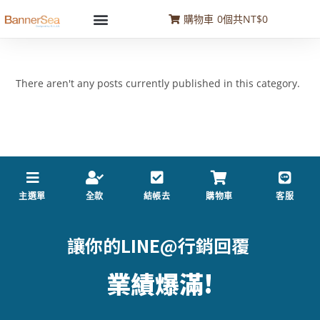
購物車
0
個
共
NT$0
There aren't any posts currently published in this category.
主選單
全款
結帳去
購物車
客服
讓你的LINE@行銷回覆
業
績
爆
滿
!