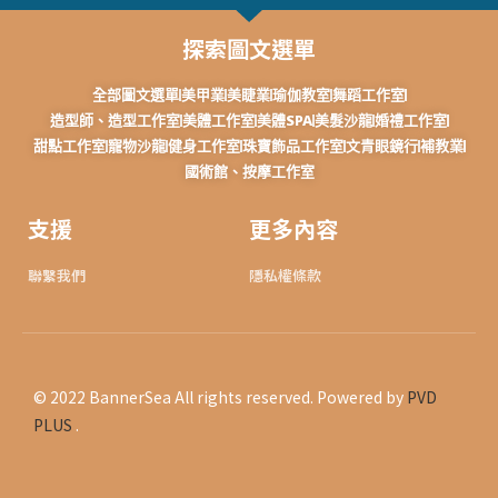
探索圖文選單
全部圖文選單
美甲業
美睫業
瑜伽教室
舞蹈工作室
造型師、造型工作室
美體工作室
美體SPA
美髮沙龍
婚禮工作室
甜點工作室
寵物沙龍
健身工作室
珠寶飾品工作室
文青眼鏡行
補教業
國術館、按摩工作室
支援
更多內容
聯繫我們
隱私權條款
© 2022 BannerSea All rights reserved. Powered by
PVD
PLUS
.